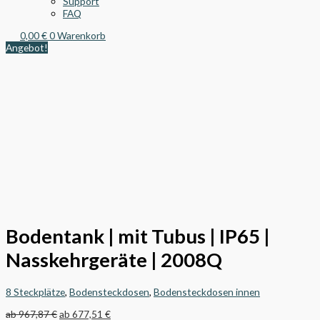
Support
FAQ
0,00
€
0
Warenkorb
Angebot!
Bodentank | mit Tubus | IP65 |
Nasskehrgeräte | 2008Q
8 Steckplätze
,
Bodensteckdosen
,
Bodensteckdosen innen
ab
967,87
€
ab
677,51
€