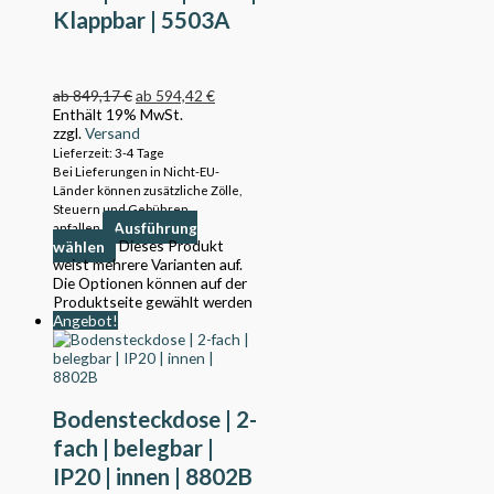
Klappbar | 5503A
ab
849,17
€
ab
594,42
€
Enthält 19% MwSt.
zzgl.
Versand
Lieferzeit: 3-4 Tage
Bei Lieferungen in Nicht-EU-
Länder können zusätzliche Zölle,
Steuern und Gebühren
Ausführung
anfallen.
wählen
Dieses Produkt
weist mehrere Varianten auf.
Die Optionen können auf der
Produktseite gewählt werden
Angebot!
Bodensteckdose | 2-
fach | belegbar |
IP20 | innen | 8802B