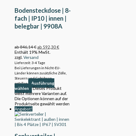
Bodensteckdose | 8-
fach | IP10 | innen |
belegbar | 9908A
ab
846,14
€
ab
592,30
€
Enthält 19% MwSt.
zzgl.
Versand
Lieferzeit: 3-4 Tage
Bei Lieferungen in Nicht-EU-
Länder können zusätzliche Zölle,
Steuern und Gebühren
Ausführung
anfallen.
wählen
Dieses Produkt
weist mehrere Varianten auf.
Die Optionen können auf der
Produktseite gewählt werden
Angebot!
Senkverteiler |