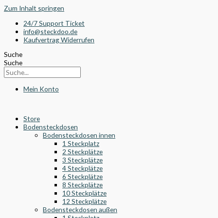
Zum Inhalt springen
24/7 Support Ticket
info@steckdoo.de
Kaufvertrag Widerrufen
Suche
Suche
Mein Konto
Store
Bodensteckdosen
Bodensteckdosen innen
1 Steckplatz
2 Steckplätze
3 Steckplätze
4 Steckplätze
6 Steckplätze
8 Steckplätze
10 Steckplätze
12 Steckplätze
Bodensteckdosen außen
1 Steckplatz