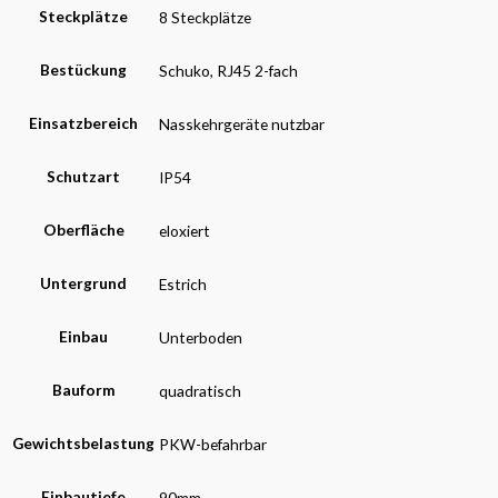
Steckplätze
8 Steckplätze
Bestückung
Schuko, RJ45 2-fach
Einsatzbereich
Nasskehrgeräte nutzbar
Schutzart
IP54
Oberfläche
eloxiert
Untergrund
Estrich
Einbau
Unterboden
Bauform
quadratisch
Gewichtsbelastung
PKW-befahrbar
Einbautiefe
90mm