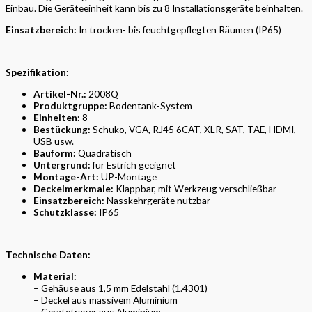
Einbau. Die Geräteeinheit kann bis zu 8 Installationsgeräte beinhalten.
Einsatzbereich:
In trocken- bis feuchtgepflegten Räumen (IP65)
Spezifikation:
Artikel-Nr.:
2008Q
Produktgruppe:
Bodentank-System
Einheiten:
8
Bestückung:
Schuko, VGA, RJ45 6CAT, XLR, SAT, TAE, HDMI,
USB usw.
Bauform:
Quadratisch
Untergrund:
für Estrich geeignet
Montage-Art:
UP-Montage
Deckelmerkmale:
Klappbar, mit Werkzeug verschließbar
Einsatzbereich:
Nasskehrgeräte nutzbar
Schutzklasse:
IP65
Technische Daten:
Material:
– Gehäuse aus 1,5 mm Edelstahl (1.4301)
– Deckel aus massivem Aluminium
– Geräteträger aus Aluminium