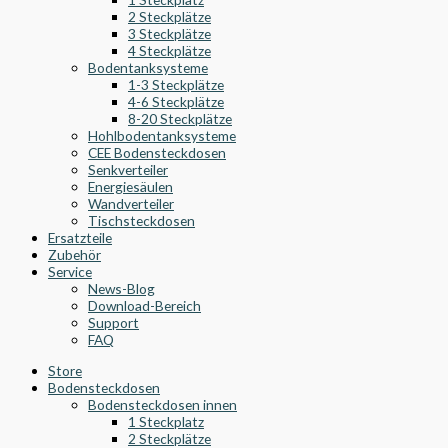
2 Steckplätze
3 Steckplätze
4 Steckplätze
Bodentanksysteme
1-3 Steckplätze
4-6 Steckplätze
8-20 Steckplätze
Hohlbodentanksysteme
CEE Bodensteckdosen
Senkverteiler
Energiesäulen
Wandverteiler
Tischsteckdosen
Ersatzteile
Zubehör
Service
News-Blog
Download-Bereich
Support
FAQ
Store
Bodensteckdosen
Bodensteckdosen innen
1 Steckplatz
2 Steckplätze