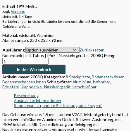
Enthält 19% MwSt.
zzgl.
Versand
Lieferzeit: 3-4 Tage
Bei Lieferungen in Nicht-EU-Länder können zusätzliche Zölle, Steuern und
Gebühren anfallen.
Material:
Edelstahl, Aluminium
Abmessungen: 250 x 253 x 92 mm
Ausführung
Zurücksetzen
Bodentank | mit Tubus | IP65 | Nasskehrgeräte | 2008Q Menge
In den Warenkorb
Artikelnummer:
2008Q
Kategorien:
8 Steckplätze
,
Bodensteckdosen
,
Bodensteckdosen innen
Schlagwörter:
Aluminium
,
befahrbar
,
Edelstahl
,
Klappdeckel
,
Nasskehrgerät
,
verschließbar
Beschreibung
Zusätzliche Informationen
Sonderwunsch, andere Bestückung oder Fragen?
Das Gehäuse wird aus 1,5 mm starkem V2A Edelstahl gefertigt und hat
einen verschließbaren Aluminium-Deckel. Schwere Ausführung, mit
PKW befahrbar. Mit Deckeldichtung zur Reinigung mit
Nasskehrgeräten geeignet. Vorausgesetzt wird der sachgemäße