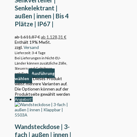
Senkelektrant |
außen | innen | Bis 4
Plätze | IP67 |
SV301
ab
1.611,87
€
ab
1.128,31
€
Enthält 19% MwSt.
zzgl.
Versand
Lieferzeit: 3-4 Tage
Bei Lieferungen in Nicht-EU-
Länder können zusätzliche Zölle,
Steuern und Gebühren
Ausführung
anfallen.
wählen
Dieses Produkt
weist mehrere Varianten auf.
Die Optionen können auf der
Produktseite gewählt werden
Angebot!
Wandsteckdose | 3-
fach | außen | innen |