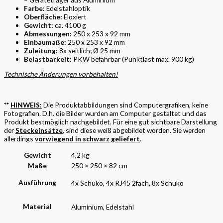
Farbe:
Edelstahloptik
Oberfläche:
Eloxiert
Gewicht:
ca. 4100 g
Abmessungen:
250 x 253 x 92 mm
Einbaumaße:
250 x 253 x 92 mm
Zuleitung:
8x seitlich; Ø 25 mm
Belastbarkeit:
PKW befahrbar (Punktlast max. 900 kg)
Technische Änderungen vorbehalten!
**
HINWEIS:
Die Produktabbildungen sind Computergrafiken, keine
Fotografien. D.h. die Bilder wurden am Computer gestaltet und das
Produkt bestmöglich nachgebildet. Für eine gut sichtbare Darstellung
der
Steckeinsätze
, sind diese weiß abgebildet worden. Sie werden
allerdings
vorwiegend in schwarz geliefert
.
Gewicht
4,2 kg
Maße
250 × 250 × 82 cm
Ausführung
4x Schuko, 4x RJ45 2fach, 8x Schuko
Material
Aluminium, Edelstahl