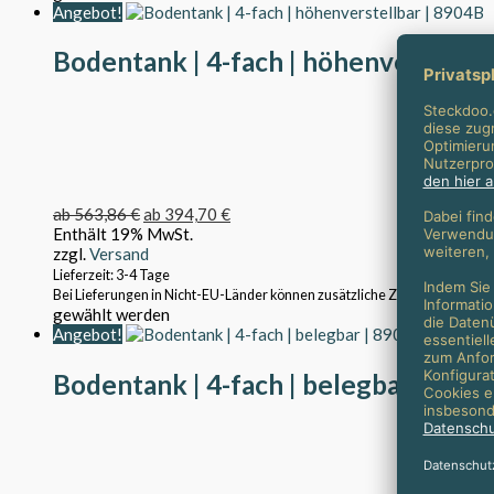
Angebot!
Bodentank | 4-fach | höhenverstellb
ab
563,86
€
ab
394,70
€
Enthält 19% MwSt.
zzgl.
Versand
Lieferzeit: 3-4 Tage
Bei Lieferungen in Nicht-EU-Länder können zusätzliche Zölle, Steuern un
gewählt werden
Angebot!
Bodentank | 4-fach | belegbar | 890