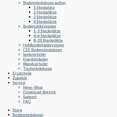
Bodensteckdosen außen
1 Steckplatz
2 Steckplätze
3 Steckplätze
4 Steckplätze
Bodentanksysteme
1-3 Steckplätze
4-6 Steckplätze
8-20 Steckplätze
Hohlbodentanksysteme
CEE Bodensteckdosen
Senkverteiler
Energiesäulen
Wandverteiler
Tischsteckdosen
Ersatzteile
Zubehör
Service
News-Blog
Download-Bereich
Support
FAQ
Store
Bodensteckdosen