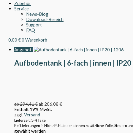
Zubehör
Service
News-Blog
Download-Bereich
Support
FAQ
0,00
€
0
Warenkorb
Angebot!
Aufbodentank | 6-fach | innen | IP20
ab
294,41
€
ab
206,08
€
Enthält 19% MwSt.
zzgl.
Versand
Lieferzeit: 3-4 Tage
Bei Lieferungen in Nicht-EU-Länder können zusätzliche Zölle, Steuern un
gewählt werden