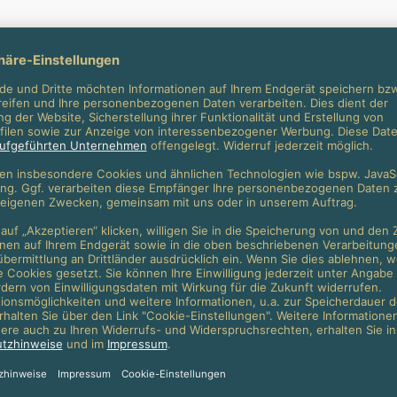
ar | 8904B
Ausführung wählen
Dieses Produkt weist m
d Gebühren anfallen.
4BB