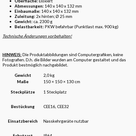
Oberfläche:
Eloxiert
Abmessungen:
140 x 140 x 132 mm
Einbaumaße:
140 x 140 x 132 mm
Zuleitung:
2x hinten; Ø 25 mm
Gewicht:
ca. 2300 g
Belastbarkeit:
PKW befahrbar (Punktlast max. 900 kg)
Technische Änderungen vorbehalten!
HINWEIS:
Die Produktabbildungen sind Computergrafiken, keine
Fotografien. D.h. die Bilder wurden am Computer gestaltet und das
Produkt bestmöglich nachgebildet.
Gewicht
2,0 kg
Maße
150 × 150 × 130 cm
Steckplätze
1 Steckplatz
Bestückung
CEE16, CEE32
Einsatzbereich
Nasskehrgeräte nutzbar
Schutzart
IP64