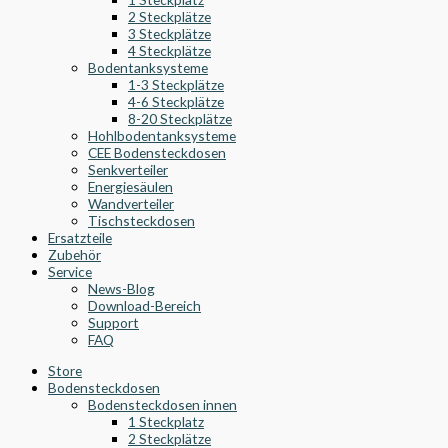
2 Steckplätze
3 Steckplätze
4 Steckplätze
Bodentanksysteme
1-3 Steckplätze
4-6 Steckplätze
8-20 Steckplätze
Hohlbodentanksysteme
CEE Bodensteckdosen
Senkverteiler
Energiesäulen
Wandverteiler
Tischsteckdosen
Ersatzteile
Zubehör
Service
News-Blog
Download-Bereich
Support
FAQ
Store
Bodensteckdosen
Bodensteckdosen innen
1 Steckplatz
2 Steckplätze