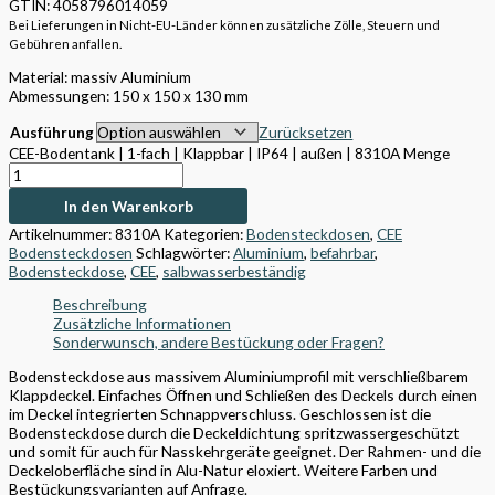
GTIN: 4058796014059
Bei Lieferungen in Nicht-EU-Länder können zusätzliche Zölle, Steuern und
Gebühren anfallen.
Material:
massiv Aluminium
Abmessungen:
150 x 150 x 130 mm
Ausführung
Zurücksetzen
CEE-Bodentank | 1-fach | Klappbar | IP64 | außen | 8310A Menge
In den Warenkorb
Artikelnummer:
8310A
Kategorien:
Bodensteckdosen
,
CEE
Bodensteckdosen
Schlagwörter:
Aluminium
,
befahrbar
,
Bodensteckdose
,
CEE
,
salbwasserbeständig
Beschreibung
Zusätzliche Informationen
Sonderwunsch, andere Bestückung oder Fragen?
Bodensteckdose aus massivem Aluminiumprofil mit verschließbarem
Klappdeckel. Einfaches Öffnen und Schließen des Deckels durch einen
im Deckel integrierten Schnappverschluss. Geschlossen ist die
Bodensteckdose durch die Deckeldichtung spritzwassergeschützt
und somit für auch für Nasskehrgeräte geeignet. Der Rahmen- und die
Deckeloberfläche sind in Alu-Natur eloxiert. Weitere Farben und
Bestückungsvarianten auf Anfrage.