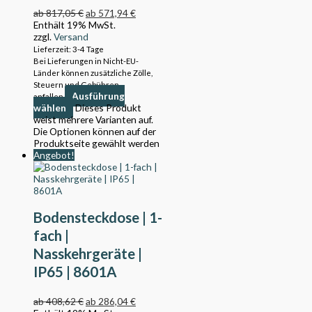
ab
817,05
€
ab
571,94
€
Enthält 19% MwSt.
zzgl.
Versand
Lieferzeit: 3-4 Tage
Bei Lieferungen in Nicht-EU-
Länder können zusätzliche Zölle,
Steuern und Gebühren
Ausführung
anfallen.
wählen
Dieses Produkt
weist mehrere Varianten auf.
Die Optionen können auf der
Produktseite gewählt werden
Angebot!
Bodensteckdose | 1-
fach |
Nasskehrgeräte |
IP65 | 8601A
ab
408,62
€
ab
286,04
€