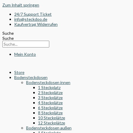
Zum Inhalt springen
24/7 Support Ticket
info@steckdoo.de
Kaufvertrag Widerrufen
Suche
Suche
Mein Konto
Store
Bodensteckdosen
Bodensteckdosen innen
1 Steckplatz
2 Steckplätze
3 Steckplätze
4 Steckplätze
6 Steckplätze
8 Steckplätze
10 Steckplätze
12 Steckplätze
Bodensteckdosen außen
1 Steckplatz