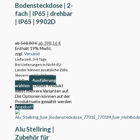
Bodensteckdose | 2-
fach | IP65 | drehbar
| IP65 | 9902D
ab
568,80
€
ab
398,16
€
Enthält 19% MwSt.
zzgl.
Versand
Lieferzeit: 3-4 Tage
Bei Lieferungen in Nicht-EU-
Länder können zusätzliche Zölle,
Steuern und Gebühren
Ausführung
anfallen.
wählen
Dieses Produkt
weist mehrere Varianten auf.
Die Optionen können auf der
Produktseite gewählt werden
Angebot!
Alu Stellring |
Zubehör für