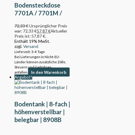
Bodensteckdose
7701A / 7701M /
7601A | 12252
72,33
€
Ursprünglicher Preis
war: 72,33 €
57,87
€
Aktueller
Preis ist: 57,87 €.
Enthält 19% MwSt.
zzgl.
Versand
Lieferzeit: 3-4 Tage
Bei Lieferungen in Nicht-EU-
Länder können zusätzliche Zölle,
Steuern und Gebühren
In den Warenkorb
anfallen.
Angebot!
Bodentank | 8-fach |
höhenverstellbar |
belegbar | 8908B