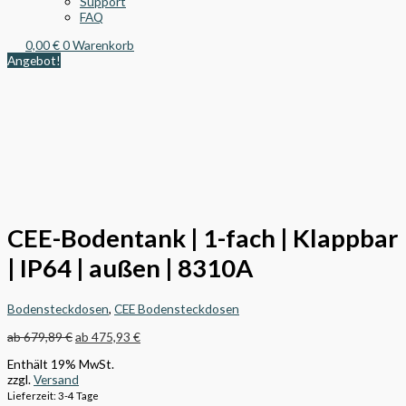
Support
FAQ
0,00
€
0
Warenkorb
Angebot!
CEE-Bodentank | 1-fach | Klappbar
| IP64 | außen | 8310A
Bodensteckdosen
,
CEE Bodensteckdosen
ab
679,89
€
ab
475,93
€
Enthält 19% MwSt.
zzgl.
Versand
Lieferzeit: 3-4 Tage