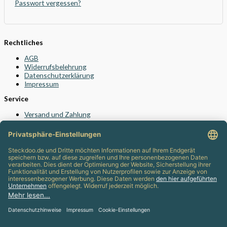
Passwort vergessen?
Rechtliches
AGB
Widerrufsbelehrung
Datenschutzerklärung
Impressum
Service
Versand und Zahlung
Vertrag widerrufen
Kontakt
24/7 Support
info@steckdoo.de
Kundenservice
Mein Konto
Support
Info-Blog
Häufig gestellte Fragen (FAQ)