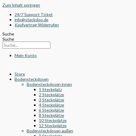
Zum Inhalt springen
24/7 Support Ticket
info@steckdoo.de
Kaufvertrag Widerrufen
Suche
Suche
Mein Konto
Store
Bodensteckdosen
Bodensteckdosen innen
1 Steckplatz
2 Steckplätze
3 Steckplätze
4 Steckplätze
6 Steckplätze
8 Steckplätze
10 Steckplätze
12 Steckplätze
Bodensteckdosen außen
1 Steckplatz