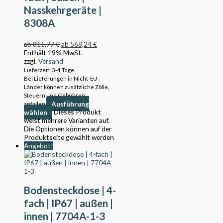
Nasskehrgeräte |
8308A
ab
811,77
€
ab
568,24
€
Enthält 19% MwSt.
zzgl.
Versand
Lieferzeit: 3-4 Tage
Bei Lieferungen in Nicht-EU-
Länder können zusätzliche Zölle,
Steuern und Gebühren
Ausführung
anfallen.
wählen
Dieses Produkt
weist mehrere Varianten auf.
Die Optionen können auf der
Produktseite gewählt werden
Angebot!
Bodensteckdose | 4-
fach | IP67 | außen |
innen | 7704A-1-3