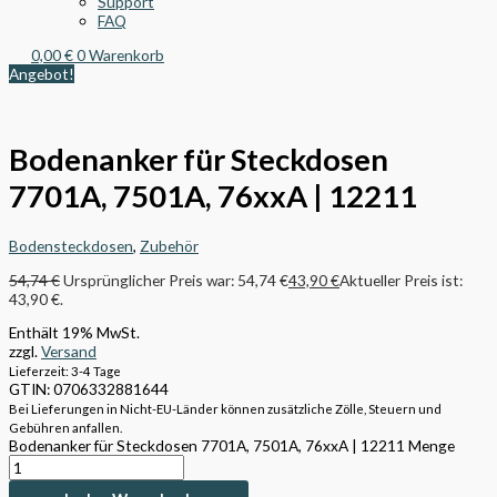
Support
FAQ
0,00
€
0
Warenkorb
Angebot!
Bodenanker für Steckdosen
7701A, 7501A, 76xxA | 12211
Bodensteckdosen
,
Zubehör
54,74
€
Ursprünglicher Preis war: 54,74 €
43,90
€
Aktueller Preis ist:
43,90 €.
Enthält 19% MwSt.
zzgl.
Versand
Lieferzeit: 3-4 Tage
GTIN: 0706332881644
Bei Lieferungen in Nicht-EU-Länder können zusätzliche Zölle, Steuern und
Gebühren anfallen.
Bodenanker für Steckdosen 7701A, 7501A, 76xxA | 12211 Menge