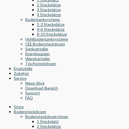
2 Steckplätze
3 Steckplätze
4 Steckplätze
Bodentanksysteme
1-3 Steckplätze
4-6 Steckplätze
8-20 Steckplätze
Hohlbodentanksysteme
CEE Bodensteckdosen
Senkverteiler
Energiesäulen
Wandverteiler
Tischsteckdosen
Ersatzteile
Zubehör
Service
News-Blog
Download-Bereich
Support
FAQ
Store
Bodensteckdosen
Bodensteckdosen innen
1 Steckplatz
2 Steckplätze