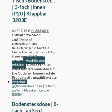
Tisch-/Bodensteckdose
| 3-fach | innen |
IP20 | Klappbar |
3203E
ab
547,15
€
ab
383,00
€
Enthält 19% MwSt.
zzgl.
Versand
Lieferzeit: 3-4 Tage
Bei Lieferungen in Nicht-EU-
Länder können zusätzliche Zölle,
Steuern und Gebühren
Ausführung
anfallen.
wählen
Dieses Produkt
weist mehrere Varianten auf.
Die Optionen können auf der
Produktseite gewählt werden
Angebot!
Bodensteckdose | 8-
fach | außen |