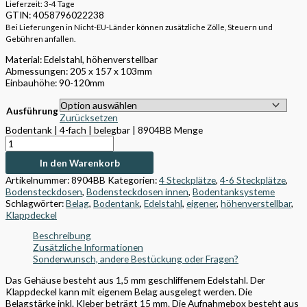
Lieferzeit: 3-4 Tage
GTIN: 4058796022238
Bei Lieferungen in Nicht-EU-Länder können zusätzliche Zölle, Steuern und
Gebühren anfallen.
Material: Edelstahl, höhenverstellbar
Abmessungen:
205 x 157 x 103mm
Einbauhöhe: 90-120mm
Ausführung
Zurücksetzen
Bodentank | 4-fach | belegbar | 8904BB Menge
In den Warenkorb
Artikelnummer:
8904BB
Kategorien:
4 Steckplätze
,
4-6 Steckplätze
,
Bodensteckdosen
,
Bodensteckdosen innen
,
Bodentanksysteme
Schlagwörter:
Belag
,
Bodentank
,
Edelstahl
,
eigener
,
höhenverstellbar
,
Klappdeckel
Beschreibung
Zusätzliche Informationen
Sonderwunsch, andere Bestückung oder Fragen?
Das Gehäuse besteht aus 1,5 mm geschliffenem Edelstahl. Der
Klappdeckel kann mit eigenem Belag ausgelegt werden. Die
Belagstärke inkl. Kleber beträgt 15 mm. Die Aufnahmebox besteht aus