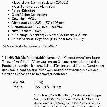
– Deckel aus 1,5 mm Edelstahl (1.4301)
– Geräteträger aus Aluminium
Farbe:
Edelstahl
Oberfläche:
Geschliffen
Gewicht:
1900 g
Abmessungen:
205 x 157 x 103 mm
Einbaumaße:
205 x 157 x 103 mm
Nivellierbar:
30 mm
Zuleitung:
2x seitlich; 2x hinten; 2x unten; Ø 25 mm
Belastbarkeit:
Begehbar (Punktlast max. 120 kg)
Technische Änderungen vorbehalten!
**
HINWEIS:
Die Produktabbildungen sind Computergrafiken, keine
Fotografien. D.h. die Bilder wurden am Computer gestaltet und das
Produkt bestmöglich nachgebildet. Für eine gut sichtbare Darstellung
der
Steckeinsätze
, sind diese weiß abgebildet worden. Sie werden
allerdings
vorwiegend in schwarz geliefert
.
Gewicht
1,8 kg
Maße
155 × 205 × 90 cm
1x Schuko, 1x RJ45 2fach, 1x Antenne (doppel
SAT), 1x HDMI, 1x Schuko, 1x RJ45 2fach, 1x
Antenne (SAT/TV/R), 1x HDMI, 1x Schuko, 1x