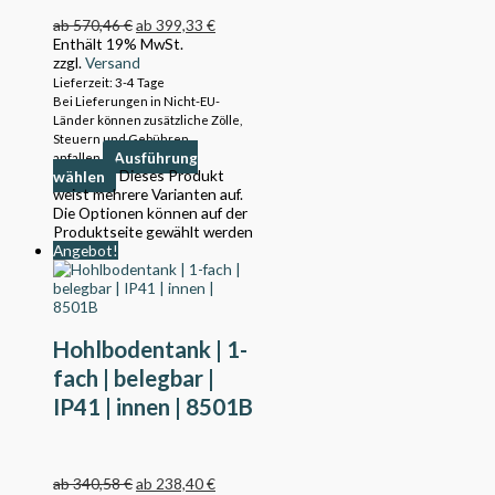
ab
570,46
€
ab
399,33
€
Enthält 19% MwSt.
zzgl.
Versand
Lieferzeit: 3-4 Tage
Bei Lieferungen in Nicht-EU-
Länder können zusätzliche Zölle,
Steuern und Gebühren
Ausführung
anfallen.
wählen
Dieses Produkt
weist mehrere Varianten auf.
Die Optionen können auf der
Produktseite gewählt werden
Angebot!
Hohlbodentank | 1-
fach | belegbar |
IP41 | innen | 8501B
ab
340,58
€
ab
238,40
€