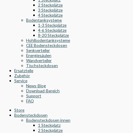
2 Steckplätze
3 Steckplätze
4 Steckplätze
Bodentanksysteme
1-3 Steckplätze
4-6 Steckplätze
8-20 Steckplätze
Hohlbodentanksysteme
CEE Bodensteckdosen
Senkverteiler
Energiesäulen
Wandverteiler
Tischsteckdosen
Ersatzteile
Zubehör
Service
News-Blog
Download-Bereich
Support
FAQ
Store
Bodensteckdosen
Bodensteckdosen innen
1 Steckplatz
2 Steckplätze