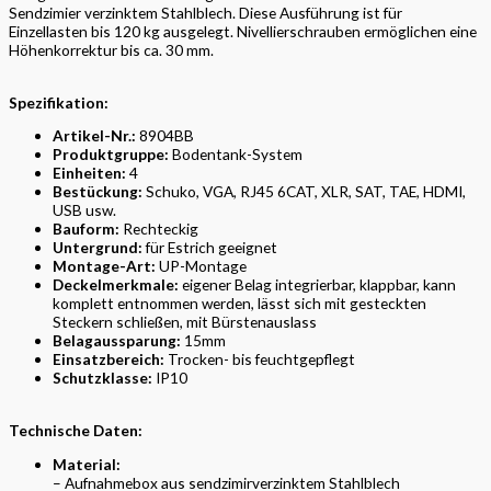
Sendzimier verzinktem Stahlblech. Diese Ausführung ist für
Einzellasten bis 120 kg ausgelegt. Nivellierschrauben ermöglichen eine
Höhenkorrektur bis ca. 30 mm.
Spezifikation:
Artikel-Nr.:
8904BB
Produktgruppe:
Bodentank-System
Einheiten:
4
Bestückung:
Schuko, VGA, RJ45 6CAT, XLR, SAT, TAE, HDMI,
USB usw.
Bauform:
Rechteckig
Untergrund:
für Estrich geeignet
Montage-Art:
UP-Montage
Deckelmerkmale:
eigener Belag integrierbar, klappbar, kann
komplett entnommen werden, lässt sich mit gesteckten
Steckern schließen, mit Bürstenauslass
Belagaussparung:
15mm
Einsatzbereich:
Trocken- bis feuchtgepflegt
Schutzklasse:
IP10
Technische Daten:
Material:
– Aufnahmebox aus sendzimirverzinktem Stahlblech