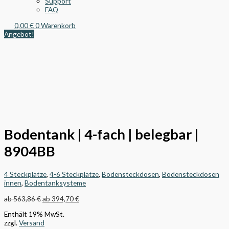
Support
FAQ
0,00
€
0
Warenkorb
Angebot!
Bodentank | 4-fach | belegbar |
8904BB
4 Steckplätze
,
4-6 Steckplätze
,
Bodensteckdosen
,
Bodensteckdosen
innen
,
Bodentanksysteme
ab
563,86
€
ab
394,70
€
Enthält 19% MwSt.
zzgl.
Versand