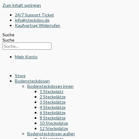
Zum Inhalt springen
24/7 Support Ticket
info@steckdoo.de
Kaufvertrag Widerrufen
Suche
Suche
Mein Konto
Store
Bodensteckdosen
Bodensteckdosen innen
1 Steckplatz
2 Steckplätze
3 Steckplätze
4 Steckplätze
6 Steckplätze
8 Steckplätze
10 Steckplätze
12 Steckplätze
Bodensteckdosen außen
1 Steckplatz