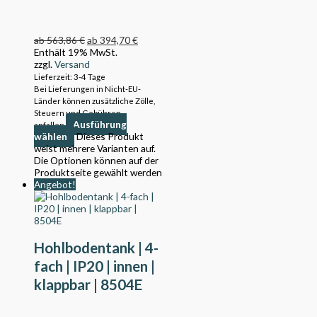
ab
563,86
€
ab
394,70
€
Enthält 19% MwSt.
zzgl.
Versand
Lieferzeit: 3-4 Tage
Bei Lieferungen in Nicht-EU-
Länder können zusätzliche Zölle,
Steuern und Gebühren
Ausführung
anfallen.
wählen
Dieses Produkt
weist mehrere Varianten auf.
Die Optionen können auf der
Produktseite gewählt werden
Angebot!
Hohlbodentank | 4-
fach | IP20 | innen |
klappbar | 8504E