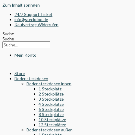
Zum Inhalt springen
24/7 Support Ticket
info@steckdoo.de
Kaufvertrag Widerrufen
Suche
Suche
Mein Konto
Store
Bodensteckdosen
Bodensteckdosen innen
1 Steckplatz
2 Steckplätze
3 Steckplätze
4 Steckplätze
6 Steckplätze
8 Steckplätze
10 Steckplätze
12 Steckplätze
Bodensteckdosen außen
1 Steckplatz