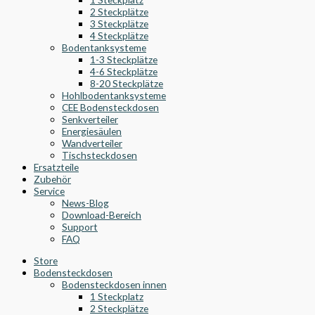
2 Steckplätze
3 Steckplätze
4 Steckplätze
Bodentanksysteme
1-3 Steckplätze
4-6 Steckplätze
8-20 Steckplätze
Hohlbodentanksysteme
CEE Bodensteckdosen
Senkverteiler
Energiesäulen
Wandverteiler
Tischsteckdosen
Ersatzteile
Zubehör
Service
News-Blog
Download-Bereich
Support
FAQ
Store
Bodensteckdosen
Bodensteckdosen innen
1 Steckplatz
2 Steckplätze