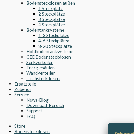
Bodensteckdosen außen
1 Steckplatz
2 Steckplätze
3 Steckplätze
4 Steckplätze
Bodentanksysteme
1-3 Steckplätze
4-6 Steckplätze
8-20 Steckplätze
Hohlbodentanksysteme
CEE Bodensteckdosen
Senkverteiler
Energiesäulen
Wandverteiler
Tischsteckdosen
Ersatzteile
Zubehör
Service
News-Blog
Download-Bereich
Support
FAQ
Store
Bodensteckdosen