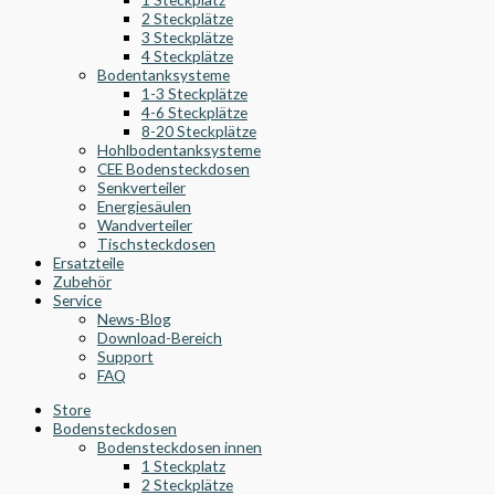
2 Steckplätze
3 Steckplätze
4 Steckplätze
Bodentanksysteme
1-3 Steckplätze
4-6 Steckplätze
8-20 Steckplätze
Hohlbodentanksysteme
CEE Bodensteckdosen
Senkverteiler
Energiesäulen
Wandverteiler
Tischsteckdosen
Ersatzteile
Zubehör
Service
News-Blog
Download-Bereich
Support
FAQ
Store
Bodensteckdosen
Bodensteckdosen innen
1 Steckplatz
2 Steckplätze