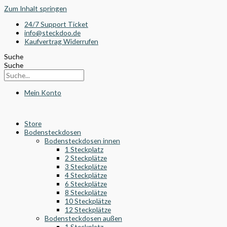
Zum Inhalt springen
24/7 Support Ticket
info@steckdoo.de
Kaufvertrag Widerrufen
Suche
Suche
Mein Konto
Store
Bodensteckdosen
Bodensteckdosen innen
1 Steckplatz
2 Steckplätze
3 Steckplätze
4 Steckplätze
6 Steckplätze
8 Steckplätze
10 Steckplätze
12 Steckplätze
Bodensteckdosen außen
1 Steckplatz