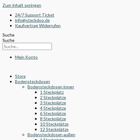
Zum Inhalt springen
24/7 Support Ticket
info@steckdoo.de
Kaufvertrag Widerrufen
Suche
Suche
Mein Konto
Store
Bodensteckdosen
Bodensteckdosen innen
1 Steckplatz
2 Steckplätze
3 Steckplätze
4 Steckplätze
6 Steckplätze
8 Steckplätze
10 Steckplätze
12 Steckplätze
Bodensteckdosen außen
1 Steckplatz