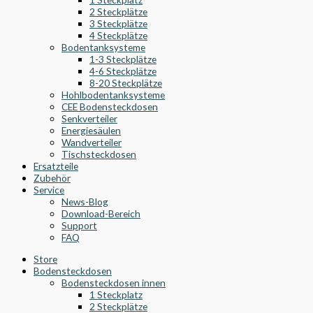
2 Steckplätze
3 Steckplätze
4 Steckplätze
Bodentanksysteme
1-3 Steckplätze
4-6 Steckplätze
8-20 Steckplätze
Hohlbodentanksysteme
CEE Bodensteckdosen
Senkverteiler
Energiesäulen
Wandverteiler
Tischsteckdosen
Ersatzteile
Zubehör
Service
News-Blog
Download-Bereich
Support
FAQ
Store
Bodensteckdosen
Bodensteckdosen innen
1 Steckplatz
2 Steckplätze