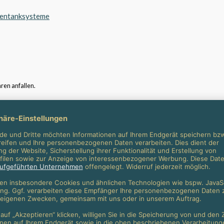
entanksysteme
ren anfallen.
Zurücksetzen
nge
en
,
lag
,
Edelstahl
,