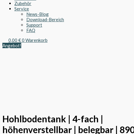
Zubehör
Service
News-Blog
Download-Bereich
Support
FAQ
0,00
€
0
Warenkorb
Angebot!
Hohlbodentank | 4-fach |
höhenverstellbar | belegbar | 8