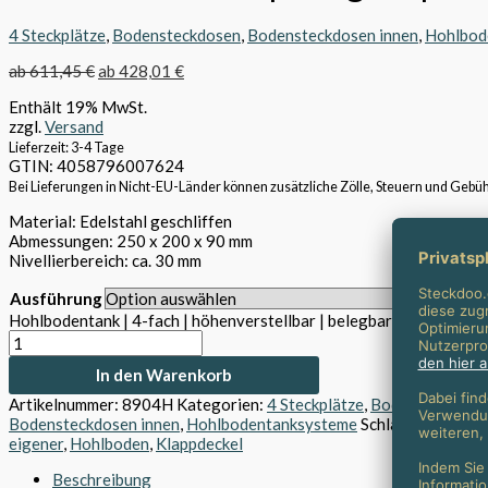
4 Steckplätze
,
Bodensteckdosen
,
Bodensteckdosen innen
,
Hohlbod
ab
611,45
€
ab
428,01
€
Enthält 19% MwSt.
zzgl.
Versand
Lieferzeit: 3-4 Tage
GTIN: 4058796007624
Bei Lieferungen in Nicht-EU-Länder können zusätzliche Zölle, Steuern und Gebüh
Material: Edelstahl geschliffen
Abmessungen:
250 x 200 x 90 mm
Nivellierbereich: ca. 30 mm
Ausführung
Hohlbodentank | 4-fach | höhenverstellbar | belegbar | 8904H Me
In den Warenkorb
Artikelnummer:
8904H
Kategorien:
4 Steckplätze
,
Bodensteckdos
Bodensteckdosen innen
,
Hohlbodentanksysteme
Schlagwörter:
Be
eigener
,
Hohlboden
,
Klappdeckel
Beschreibung