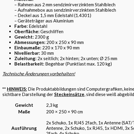
– Rahmen aus 2 mm sendzimirverzinktem Stahlblech
– Aufnahmebox aus sendzimirverzinktem Stahlblech
– Deckel aus 1,5 mm Edelstahl (1.4301)
– Geräteträger aus Aluminium
Farbe:
Edelstahl
Oberfläche:
Geschliffen
Gewicht:
2300 g
Abmessungen:
200 x 250 x 90 mm
Einbaumaße:
220 x 170 x 90 mm
Nivellierbar:
30 mm
Zuleitung:
2x seitlich; 2x hinten; 2x unten; Ø 25 mm
Belastbarkeit:
Begehbar (Punktlast max. 120 kg)
Technische Änderungen vorbehalten!
**
HINWEIS:
Die Produktabbildungen sind Computergrafiken, keine 
sichtbare Darstellung der
Steckeinsätze
, sind diese weiß abgebil
Gewicht
2,3 kg
Maße
200 × 250 × 90 cm
2x Schuko, 1x RJ45 2fach, 1x Antenne (SAT/T
Ausführung
Antenne, 2x Schuko, 1x RJ45, 1x HDMI, 3x S
2fach, 4x Schuko