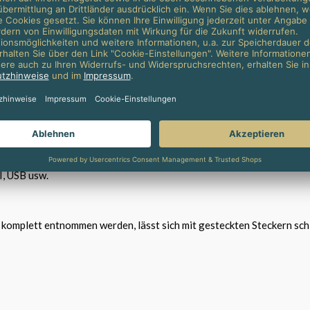
gt über einen Klappdeckel. Der Deckel ist herausnehmbar und kann m
ox besteht aus Sendzimier verzinktem Stahlblech. Diese Ausführung 
m. Auf dem Boden der Aufnahmebox befinden sich Bohrungen zur Bef
, USB usw.
n komplett entnommen werden, lässt sich mit gesteckten Steckern sc