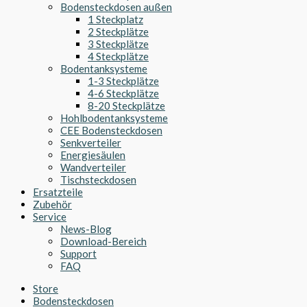
Bodensteckdosen außen
1 Steckplatz
2 Steckplätze
3 Steckplätze
4 Steckplätze
Bodentanksysteme
1-3 Steckplätze
4-6 Steckplätze
8-20 Steckplätze
Hohlbodentanksysteme
CEE Bodensteckdosen
Senkverteiler
Energiesäulen
Wandverteiler
Tischsteckdosen
Ersatzteile
Zubehör
Service
News-Blog
Download-Bereich
Support
FAQ
Store
Bodensteckdosen