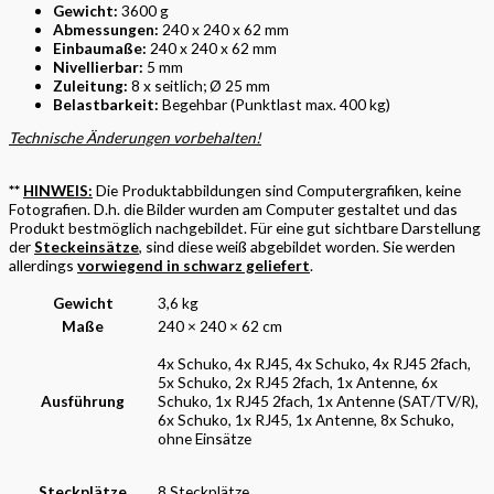
Gewicht:
3600 g
Abmessungen:
240 x 240 x 62 mm
Einbaumaße:
240 x 240 x 62 mm
Nivellierbar:
5 mm
Zuleitung:
8 x seitlich; Ø 25 mm
Belastbarkeit:
Begehbar (Punktlast max. 400 kg)
Technische Änderungen vorbehalten!
**
HINWEIS:
Die Produktabbildungen sind Computergrafiken, keine
Fotografien. D.h. die Bilder wurden am Computer gestaltet und das
Produkt bestmöglich nachgebildet. Für eine gut sichtbare Darstellung
der
Steckeinsätze
, sind diese weiß abgebildet worden. Sie werden
allerdings
vorwiegend in schwarz geliefert
.
Gewicht
3,6 kg
Maße
240 × 240 × 62 cm
4x Schuko, 4x RJ45, 4x Schuko, 4x RJ45 2fach,
5x Schuko, 2x RJ45 2fach, 1x Antenne, 6x
Ausführung
Schuko, 1x RJ45 2fach, 1x Antenne (SAT/TV/R),
6x Schuko, 1x RJ45, 1x Antenne, 8x Schuko,
ohne Einsätze
Steckplätze
8 Steckplätze