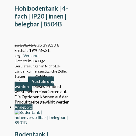
Hohlbodentank | 4-
fach | IP20 | innen |
belegbar | 8504B
ab
570,46
€
ab
399,33
€
Enthält 19% MwSt.
zzgl.
Versand
Lieferzeit: 3-4 Tage
Bei Lieferungen in Nicht-EU-
Länder können zusätzliche Zölle,
Steuern und Gebühren
Ausführung
anfallen.
wählen
Dieses Produkt
weist mehrere Varianten auf.
Die Optionen können auf der
Produktseite gewählt werden
Angebot!
Bodentank |