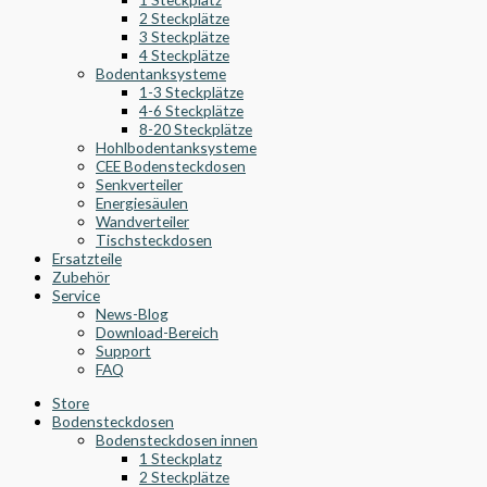
2 Steckplätze
3 Steckplätze
4 Steckplätze
Bodentanksysteme
1-3 Steckplätze
4-6 Steckplätze
8-20 Steckplätze
Hohlbodentanksysteme
CEE Bodensteckdosen
Senkverteiler
Energiesäulen
Wandverteiler
Tischsteckdosen
Ersatzteile
Zubehör
Service
News-Blog
Download-Bereich
Support
FAQ
Store
Bodensteckdosen
Bodensteckdosen innen
1 Steckplatz
2 Steckplätze