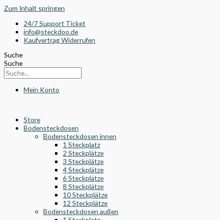
Zum Inhalt springen
24/7 Support Ticket
info@steckdoo.de
Kaufvertrag Widerrufen
Suche
Suche
Mein Konto
Store
Bodensteckdosen
Bodensteckdosen innen
1 Steckplatz
2 Steckplätze
3 Steckplätze
4 Steckplätze
6 Steckplätze
8 Steckplätze
10 Steckplätze
12 Steckplätze
Bodensteckdosen außen
1 Steckplatz