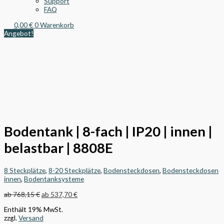
Support
FAQ
0,00
€
0
Warenkorb
Angebot!
Bodentank | 8-fach | IP20 | innen |
belastbar | 8808E
8 Steckplätze
,
8-20 Steckplätze
,
Bodensteckdosen
,
Bodensteckdosen
innen
,
Bodentanksysteme
ab
768,15
€
ab
537,70
€
Enthält 19% MwSt.
zzgl.
Versand