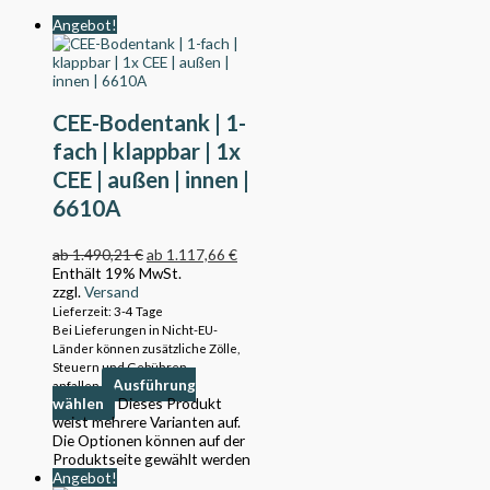
Angebot!
CEE-Bodentank | 1-
fach | klappbar | 1x
CEE | außen | innen |
6610A
ab
1.490,21
€
ab
1.117,66
€
Enthält 19% MwSt.
zzgl.
Versand
Lieferzeit: 3-4 Tage
Bei Lieferungen in Nicht-EU-
Länder können zusätzliche Zölle,
Steuern und Gebühren
Ausführung
anfallen.
wählen
Dieses Produkt
weist mehrere Varianten auf.
Die Optionen können auf der
Produktseite gewählt werden
Angebot!