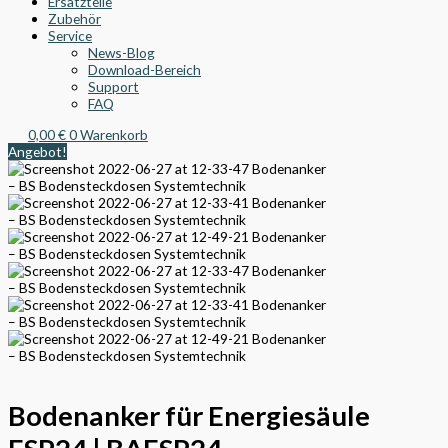
Ersatzteile
Zubehör
Service
News-Blog
Download-Bereich
Support
FAQ
0,00
€
0
Warenkorb
Angebot!
Bodenanker für Energiesäule