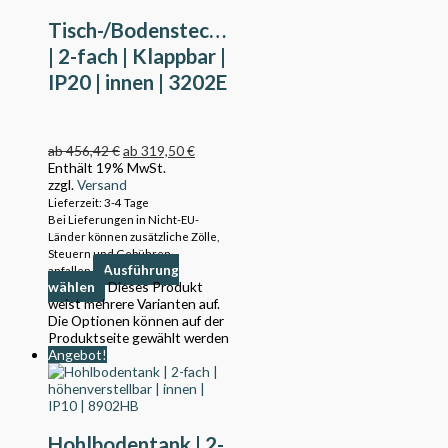
Tisch-/Bodensteckdose
| 2-fach | Klappbar |
IP20 | innen | 3202E
ab
456,42
€
ab
319,50
€
Enthält 19% MwSt.
zzgl.
Versand
Lieferzeit: 3-4 Tage
Bei Lieferungen in Nicht-EU-
Länder können zusätzliche Zölle,
Steuern und Gebühren
Ausführung
anfallen.
wählen
Dieses Produkt
weist mehrere Varianten auf.
Die Optionen können auf der
Produktseite gewählt werden
Angebot!
Hohlbodentank | 2-