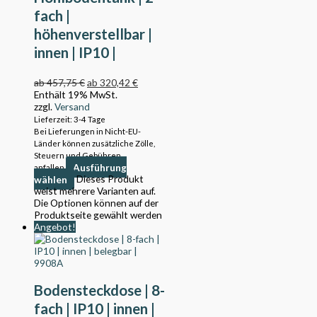
fach |
höhenverstellbar |
innen | IP10 |
8902HB
ab
457,75
€
ab
320,42
€
Enthält 19% MwSt.
zzgl.
Versand
Lieferzeit: 3-4 Tage
Bei Lieferungen in Nicht-EU-
Länder können zusätzliche Zölle,
Steuern und Gebühren
Ausführung
anfallen.
wählen
Dieses Produkt
weist mehrere Varianten auf.
Die Optionen können auf der
Produktseite gewählt werden
Angebot!
Bodensteckdose | 8-
fach | IP10 | innen |