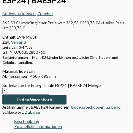
ESP24 | BAESP24
Bodensteckdosen
,
Zubehör
362,53
€
Ursprünglicher Preis war: 362,53 €
253,78
€
Aktueller Preis
ist: 253,78 €.
Enthält 19% MwSt.
zzgl.
Versand
Lieferzeit: 3-4 Tage
GTIN: 0706332880760
Bei Lieferungen in Nicht-EU-Länder können zusätzliche Zölle, Steuern und
Gebühren anfallen.
Material: Edelstahl
Abmessungen:
450 x 693 mm
Bodenanker für Energiesäule ESP24 | BAESP24 Menge
In den Warenkorb
Artikelnummer:
BAESP24
Kategorien:
Bodensteckdosen
,
Zubehör
Schlagwort:
Zubehör
Beschreibung
Zusätzliche Informationen