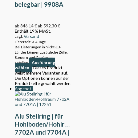
belegbar | 9908A
ab
846,14
€
ab
592,30
€
Enthält 19% MwSt.
zzgl.
Versand
Lieferzeit: 3-4 Tage
Bei Lieferungen in Nicht-EU-
Länder können zusätzliche Zölle,
Steuern und Gebühren
Ausführung
anfallen.
wählen
Dieses Produkt
weist mehrere Varianten auf.
Die Optionen können auf der
Produktseite gewählt werden
Angebot!
Alu Stellring | für
Hohlboden/Hohlraum
7702A und 7704A |