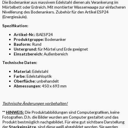
Die Bodenanker aus massivem Edelstahl dienen als Verankerung im
Mörtelbett oder Erdreich. Mit montierter Wasserwaage zur einfacheren
Nivellierung des Bodenankers. Zubehör für den Artikel ESP24
(Energiesäule).
Spezifikation:
Artikel-Nr.:
BAESP24
Produktgruppe:
Bodenanker
Bauform:
Rund
Untergrund:
für Mörtel und Erde geeignet
Einsatzbereich:
Außenbereich
Technische Daten:
Material:
Edelstahl
Farbe:
Edelstahloptik
Oberfläche:
unbehandelt
Abmessungen:
450 x 693 mm
Technische Änderungen vorbehalten!
**
HINWEIS:
Die Produktabbildungen sind Computergrafiken, keine
Fotografien. D.h. die Bilder wurden am Computer gestaltet und das
Produkt bestmöglich nachgebildet. Für eine gut sichtbare Darstellung
der
Steckeinsätze
, sind diese weiß abgebildet worden. Sie werden