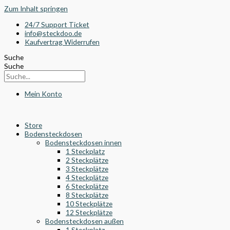
Zum Inhalt springen
24/7 Support Ticket
info@steckdoo.de
Kaufvertrag Widerrufen
Suche
Suche
Mein Konto
Store
Bodensteckdosen
Bodensteckdosen innen
1 Steckplatz
2 Steckplätze
3 Steckplätze
4 Steckplätze
6 Steckplätze
8 Steckplätze
10 Steckplätze
12 Steckplätze
Bodensteckdosen außen
1 Steckplatz