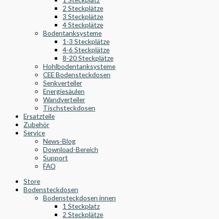
2 Steckplätze
3 Steckplätze
4 Steckplätze
Bodentanksysteme
1-3 Steckplätze
4-6 Steckplätze
8-20 Steckplätze
Hohlbodentanksysteme
CEE Bodensteckdosen
Senkverteiler
Energiesäulen
Wandverteiler
Tischsteckdosen
Ersatzteile
Zubehör
Service
News-Blog
Download-Bereich
Support
FAQ
Store
Bodensteckdosen
Bodensteckdosen innen
1 Steckplatz
2 Steckplätze