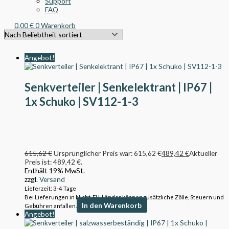
Support
FAQ
0,00
€
0
Warenkorb
Angebot!
Senkverteiler | Senkelektrant | IP67 |
1x Schuko | SV112-1-3
615,62
€
Ursprünglicher Preis war: 615,62 €
489,42
€
Aktueller
Preis ist: 489,42 €.
Enthält 19% MwSt.
zzgl.
Versand
Lieferzeit: 3-4 Tage
Bei Lieferungen in Nicht-EU-Länder können zusätzliche Zölle, Steuern und
In den Warenkorb
Gebühren anfallen.
Angebot!