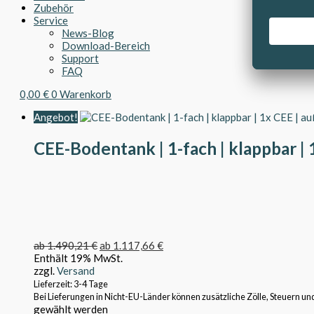
Zubehör
Service
News-Blog
Download-Bereich
Support
FAQ
0,00
€
0
Warenkorb
Angebot!
CEE-Bodentank | 1-fach | klappbar | 
ab
1.490,21
€
ab
1.117,66
€
Enthält 19% MwSt.
zzgl.
Versand
Lieferzeit: 3-4 Tage
Bei Lieferungen in Nicht-EU-Länder können zusätzliche Zölle, Steuern un
gewählt werden