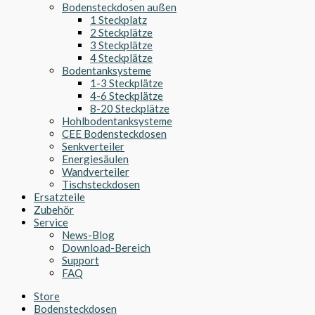
Bodensteckdosen außen
1 Steckplatz
2 Steckplätze
3 Steckplätze
4 Steckplätze
Bodentanksysteme
1-3 Steckplätze
4-6 Steckplätze
8-20 Steckplätze
Hohlbodentanksysteme
CEE Bodensteckdosen
Senkverteiler
Energiesäulen
Wandverteiler
Tischsteckdosen
Ersatzteile
Zubehör
Service
News-Blog
Download-Bereich
Support
FAQ
Store
Bodensteckdosen