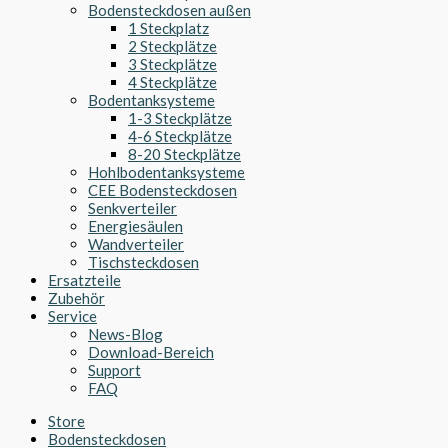
Bodensteckdosen außen
1 Steckplatz
2 Steckplätze
3 Steckplätze
4 Steckplätze
Bodentanksysteme
1-3 Steckplätze
4-6 Steckplätze
8-20 Steckplätze
Hohlbodentanksysteme
CEE Bodensteckdosen
Senkverteiler
Energiesäulen
Wandverteiler
Tischsteckdosen
Ersatzteile
Zubehör
Service
News-Blog
Download-Bereich
Support
FAQ
Store
Bodensteckdosen