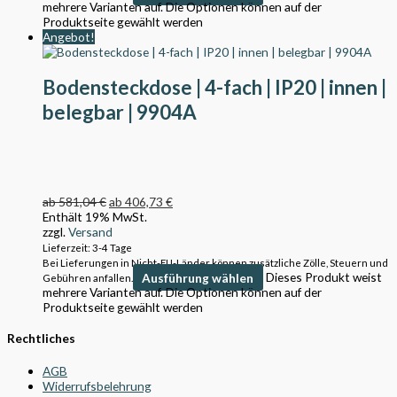
mehrere Varianten auf. Die Optionen können auf der
Produktseite gewählt werden
Angebot!
Bodensteckdose | 4-fach | IP20 | innen |
belegbar | 9904A
ab
581,04
€
ab
406,73
€
Enthält 19% MwSt.
zzgl.
Versand
Lieferzeit: 3-4 Tage
Bei Lieferungen in Nicht-EU-Länder können zusätzliche Zölle, Steuern und
Ausführung wählen
Dieses Produkt weist
Gebühren anfallen.
mehrere Varianten auf. Die Optionen können auf der
Produktseite gewählt werden
Rechtliches
AGB
Widerrufsbelehrung