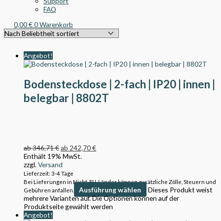
Support
FAQ
0,00
€
0
Warenkorb
Angebot!
Bodensteckdose | 2-fach | IP20 | innen |
belegbar | 8802T
ab
346,71
€
ab
242,70
€
Enthält 19% MwSt.
zzgl.
Versand
Lieferzeit: 3-4 Tage
Bei Lieferungen in Nicht-EU-Länder können zusätzliche Zölle, Steuern und
Ausführung wählen
Dieses Produkt weist
Gebühren anfallen.
mehrere Varianten auf. Die Optionen können auf der
Produktseite gewählt werden
Angebot!