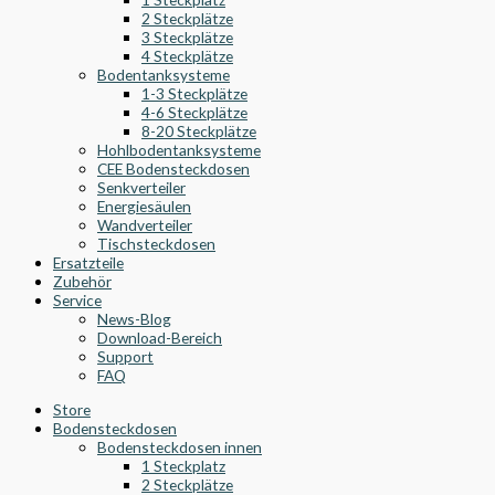
2 Steckplätze
3 Steckplätze
4 Steckplätze
Bodentanksysteme
1-3 Steckplätze
4-6 Steckplätze
8-20 Steckplätze
Hohlbodentanksysteme
CEE Bodensteckdosen
Senkverteiler
Energiesäulen
Wandverteiler
Tischsteckdosen
Ersatzteile
Zubehör
Service
News-Blog
Download-Bereich
Support
FAQ
Store
Bodensteckdosen
Bodensteckdosen innen
1 Steckplatz
2 Steckplätze