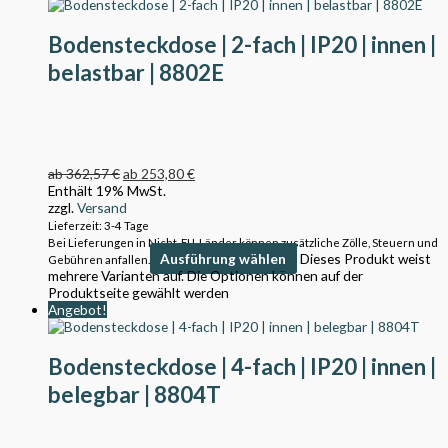
Bodensteckdose | 2-fach | IP20 | innen |
belastbar | 8802E
ab
362,57
€
ab
253,80
€
Enthält 19% MwSt.
zzgl.
Versand
Lieferzeit: 3-4 Tage
Bei Lieferungen in Nicht-EU-Länder können zusätzliche Zölle, Steuern und
Ausführung wählen
Dieses Produkt weist
Gebühren anfallen.
mehrere Varianten auf. Die Optionen können auf der
Produktseite gewählt werden
Angebot!
Bodensteckdose | 4-fach | IP20 | innen |
belegbar | 8804T