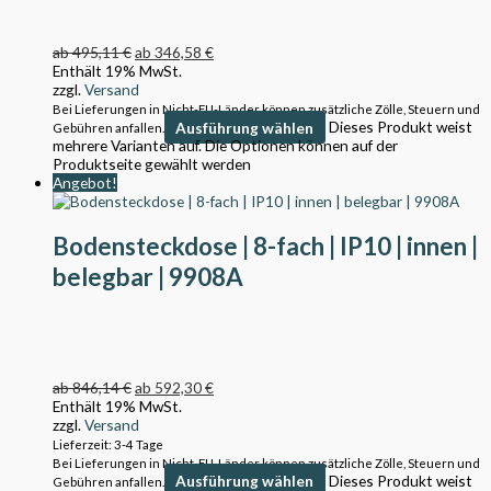
ab
495,11
€
ab
346,58
€
Enthält 19% MwSt.
zzgl.
Versand
Bei Lieferungen in Nicht-EU-Länder können zusätzliche Zölle, Steuern und
Ausführung wählen
Dieses Produkt weist
Gebühren anfallen.
mehrere Varianten auf. Die Optionen können auf der
Produktseite gewählt werden
Angebot!
Bodensteckdose | 8-fach | IP10 | innen |
belegbar | 9908A
ab
846,14
€
ab
592,30
€
Enthält 19% MwSt.
zzgl.
Versand
Lieferzeit: 3-4 Tage
Bei Lieferungen in Nicht-EU-Länder können zusätzliche Zölle, Steuern und
Ausführung wählen
Dieses Produkt weist
Gebühren anfallen.