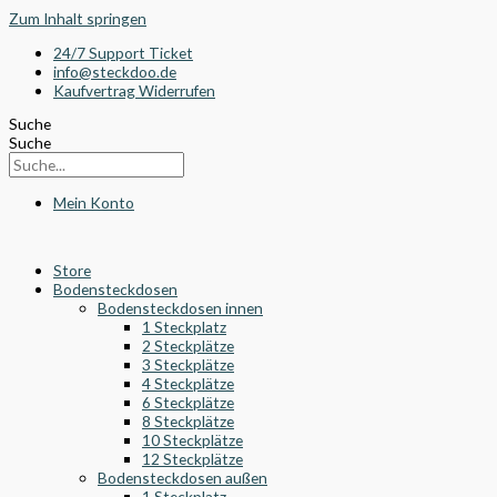
Zum Inhalt springen
24/7 Support Ticket
info@steckdoo.de
Kaufvertrag Widerrufen
Suche
Suche
Mein Konto
Store
Bodensteckdosen
Bodensteckdosen innen
1 Steckplatz
2 Steckplätze
3 Steckplätze
4 Steckplätze
6 Steckplätze
8 Steckplätze
10 Steckplätze
12 Steckplätze
Bodensteckdosen außen
1 Steckplatz