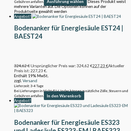
Ausführung wählen
Dieses Produkt weist
Gebühren anfallen.
mehrere Varianten auf. Die Optionen können auf der
Produktseite gewählt werden
Angebot!
Bodenanker für Energiesäule EST24 |
BAEST24
324,62
€
Ursprünglicher Preis war: 324,62 €
227,23
€
Aktueller
Preis ist: 227,23 €.
Enthält 19% MwSt.
zzgl.
Versand
Lieferzeit: 3-4 Tage
Bei Lieferungen in Nicht-EU-Länder können zusätzliche Zölle, Steuern und
In den Warenkorb
Gebühren anfallen.
Angebot!
Bodenanker für Energiesäule ES323
und Ladesäule ES323-EM | BAES323