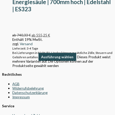
Energiesäule | 700mm hoch | Edelstahl
| ES323
ab
740,33
€
ab
555,25
€
Enthält 19% MwSt.
zzgl.
Versand
Lieferzeit: 3-4 Tage
Bei Lieferungen in Nicht-EU-Länder können zusätzliche Zölle, Steuern und
Ausführung wählen
Dieses Produkt weist
Gebühren anfallen.
mehrere Varianten auf. Die Optionen können auf der
Produktseite gewählt werden
Rechtliches
AGB
Widerrufsbelehrung
Datenschutzerklärung
Impressum
Service