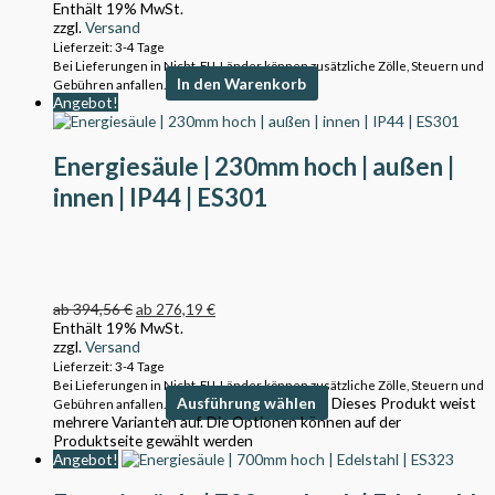
Enthält 19% MwSt.
zzgl.
Versand
Lieferzeit: 3-4 Tage
Bei Lieferungen in Nicht-EU-Länder können zusätzliche Zölle, Steuern und
In den Warenkorb
Gebühren anfallen.
Angebot!
Energiesäule | 230mm hoch | außen |
innen | IP44 | ES301
ab
394,56
€
ab
276,19
€
Enthält 19% MwSt.
zzgl.
Versand
Lieferzeit: 3-4 Tage
Bei Lieferungen in Nicht-EU-Länder können zusätzliche Zölle, Steuern und
Ausführung wählen
Dieses Produkt weist
Gebühren anfallen.
mehrere Varianten auf. Die Optionen können auf der
Produktseite gewählt werden
Angebot!