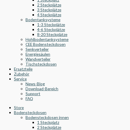
2 Steckplätze
3 Steckplätze
4 Steckplätze
Bodentanksysteme
1-3 Steckplätze
4-6 Steckplätze
8-20 Steckplätze
Hohlbodentanksysteme
CEE Bodensteckdosen
Senkverteiler
Energiesäulen
Wandverteiler
Tischsteckdosen
Ersatzteile
Zubehör
Service
News-Blog
Download-Bereich
Support
FAQ
Store
Bodensteckdosen
Bodensteckdosen innen
1 Steckplatz
2 Steckplätze