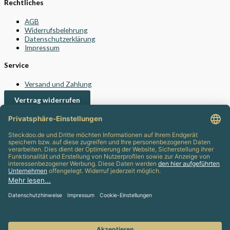
Rechtliches
AGB
Widerrufsbelehrung
Datenschutzerklärung
Impressum
Service
Versand und Zahlung
Vertrag widerrufen
Kontakt
24/7 Support
info@steckdoo.de
Kundenservice
Mein Konto
Support
Info-Blog
Häufig gestellte Fragen (FAQ)