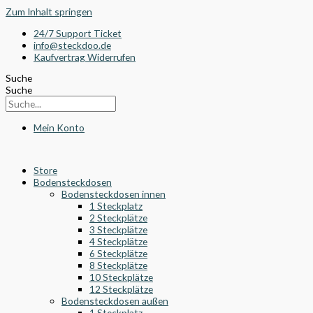
Zum Inhalt springen
24/7 Support Ticket
info@steckdoo.de
Kaufvertrag Widerrufen
Suche
Suche
Mein Konto
Store
Bodensteckdosen
Bodensteckdosen innen
1 Steckplatz
2 Steckplätze
3 Steckplätze
4 Steckplätze
6 Steckplätze
8 Steckplätze
10 Steckplätze
12 Steckplätze
Bodensteckdosen außen
1 Steckplatz